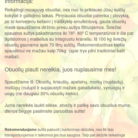
Informacija:
Reikalingi nepapuvę obuoliai, nes nuo to priklauso Jūsų sulčių
kokybė ir galiojimo laikas. Pirmiausia obuoliai patenka į plovyklą,
po to konvejeriu keliami į traiškyklę-smulkintuvą, gauta obuolių
masė spaudžiama diržiniu presu,sultys filtruojamos. Šviežiai
spaustos sultys pakaitinamos iki 78º- 80º C temperatūros ir čia pat
išpilstomos į maišelius su integruotu kraneliu. Iš 100 kg šviežių
obuolių gaunama apie 70 litrų sulčių. Rekomenduotinas kiekis
spaudimui ne mažiau kaip 70kg. (apie trys pilni tradiciniai balti
maišai).
Obuolių plauti nereikia, juos nuplausime mes!
Spaudžiame iš: Obuolių, kriaušių, apelsinų, morkų (nuplautų),
moliūgų (nulupti ir supjaustyti mažais gabaliukais), vynuogių ir
uogų (ne daugiau 30% obuolių kiekio).
Jums nereikės laukti eilėse, atvežę ir palikę savo obuolius mums,
dienos bėgyje pasiimsite paruoštas sultis!
sultis pakuoti į kartoninęs dėžutes, nes tik taip
Rekomenduojame
transportuojamos ir laikomos jos bus saugios. Taip pat dėžutė reikalinga