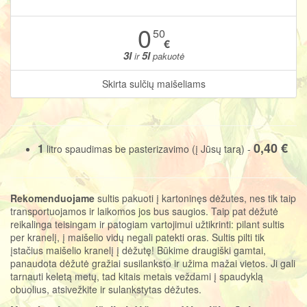
0
50
€
3l
5l
ir
pakuotė
Skirta sulčių maišeliams
0,40 €
1
litro spaudimas be pasterizavimo (į Jūsų tarą) -
Rekomenduojame
sultis pakuoti į kartoninęs dėžutes, nes tik taip
transportuojamos ir laikomos jos bus saugios. Taip pat dėžutė
reikalinga teisingam ir patogiam vartojimui užtikrinti: pilant sultis
per kranelį, į maišelio vidų negali patekti oras. Sultis pilti tik
įstačius maišelio kranelį į dėžutę! Būkime draugiški gamtai,
panaudota dėžutė gražiai susilanksto ir užima mažai vietos. Ji gali
tarnauti keletą metų, tad kitais metais veždami į spaudyklą
obuolius, atsivežkite ir sulankstytas dėžutes.