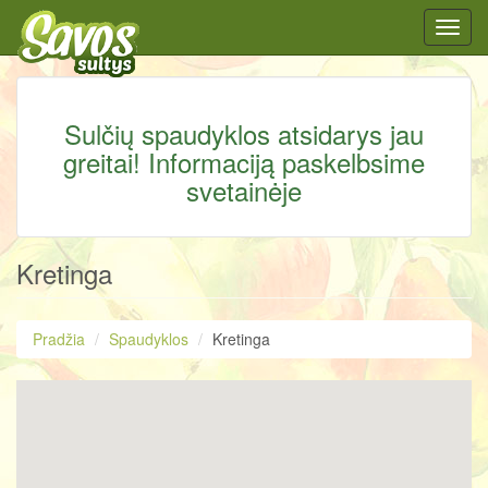
Toggl
navig
Sulčių spaudyklos atsidarys jau
greitai! Informaciją paskelbsime
svetainėje
Kretinga
Pradžia
Spaudyklos
Kretinga