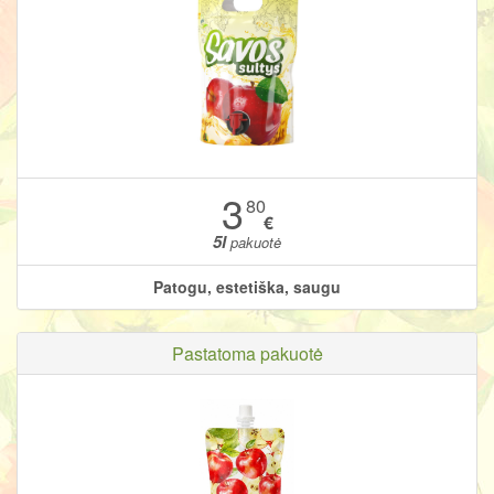
3
80
€
5l
pakuotė
Patogu, estetiška, saugu
Pastatoma pakuotė