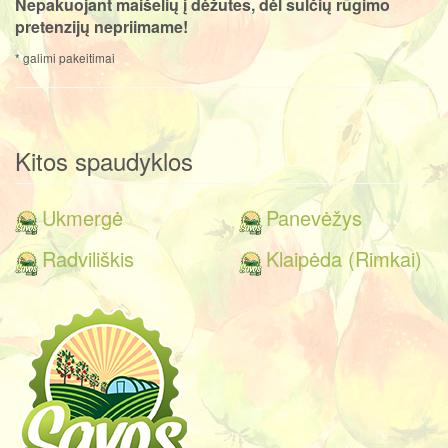
Nepakuojant maišelių į dėžutes, dėl sulčių rūgimo
pretenzijų nepriimame!
* galimi pakeitimai
Kitos spaudyklos
Ukmergė
Panevėžys
Radviliškis
Klaipėda (Rimkai)