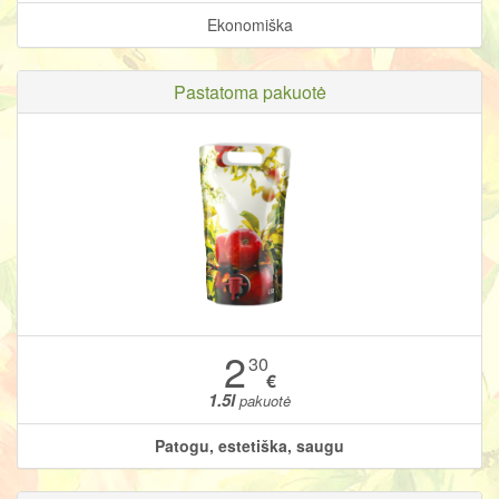
Ekonomiška
Pastatoma pakuotė
2
30
€
1.5l
pakuotė
Patogu, estetiška, saugu