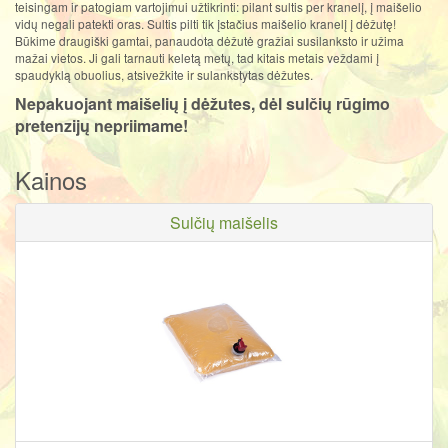
teisingam ir patogiam vartojimui užtikrinti: pilant sultis per kranelį, į maišelio
vidų negali patekti oras. Sultis pilti tik įstačius maišelio kranelį į dėžutę!
Būkime draugiški gamtai, panaudota dėžutė gražiai susilanksto ir užima
mažai vietos. Ji gali tarnauti keletą metų, tad kitais metais veždami į
spaudyklą obuolius, atsivežkite ir sulankstytas dėžutes.
Nepakuojant maišelių į dėžutes, dėl sulčių rūgimo
pretenzijų nepriimame!
Kainos
Sulčių maišelis