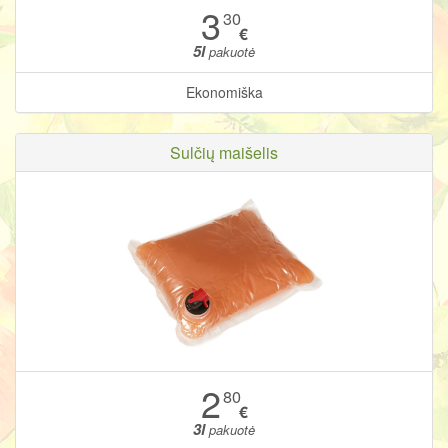
3
30
€
5l
pakuotė
Ekonomiška
Sulčių maišelis
2
80
€
3l
pakuotė