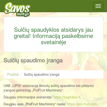
Toggl
navig
Sulčių spaudyklos atsidarys jau
greitai! Informaciją paskelbsime
svetainėje
Sulčių spaudimo įranga
Pradžia
Sulčių spaudimo įranga
UAB „LIPIS“ atstovauja lietuvių sulčių spaudimo bei pilstymo
įrangos gamintoją „ProFruit Machinery“.
Daugiau informacijos svetainėje:
https://baginbox.lt
.
Daugiau apie „ProFruit Machinery“ rasite:
https://pro-fruit.com
.