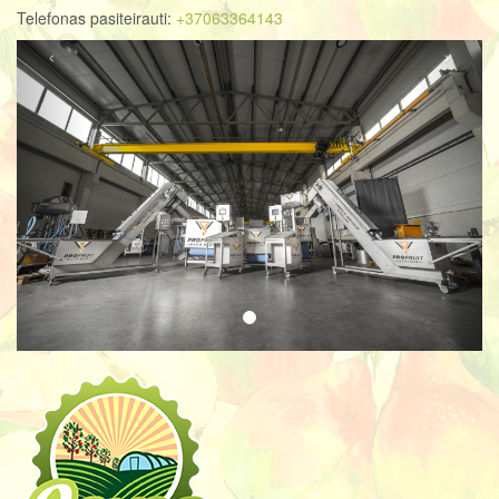
Telefonas pasiteirauti:
+37063364143
‹
›